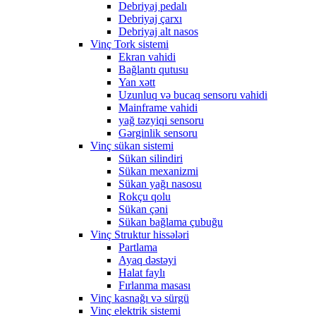
Debriyaj pedalı
Debriyaj çarxı
Debriyaj alt nasos
Vinç Tork sistemi
Ekran vahidi
Bağlantı qutusu
Yan xətt
Uzunluq və bucaq sensoru vahidi
Mainframe vahidi
yağ təzyiqi sensoru
Gərginlik sensoru
Vinç sükan sistemi
Sükan silindiri
Sükan mexanizmi
Sükan yağı nasosu
Rokçu qolu
Sükan çəni
Sükan bağlama çubuğu
Vinç Struktur hissələri
Partlama
Ayaq dəstəyi
Halat faylı
Fırlanma masası
Vinç kasnağı və sürgü
Vinç elektrik sistemi