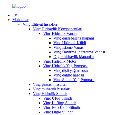
Ev
Məhsullar
Vinç Ehtiyat hissələri
Vinç Hidravlik Komponentləri
Vinç Hidrolik Vanası
Vinç qarşı balans klapanı
Vinç Hidrolik Kilidi
Vinç İşləmə Vanası
Vinç Dəyirmə İdarəetmə Vanası
Digər hidravlik klapanlar
Vinç Hidrolik Motor
Vinç Hidrolik Yağ Pompası
Vinç dişli yağ nasosu
Vinç dalğıc nasosu
Vinç Sükan Yağ Pompası
Vinç Şassisi hissələri
Vinç mühərrik hissələri
Vinç Hidrolik Silindr
Vinç Üfüq Silindr
Vinç Luffing Silindr
Vinç № 5 Üstü Silindir
Vinç Digər Silindr