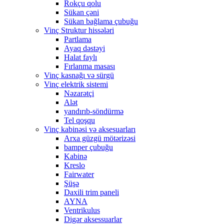
Rokçu qolu
Sükan çəni
Sükan bağlama çubuğu
Vinç Struktur hissələri
Partlama
Ayaq dəstəyi
Halat faylı
Fırlanma masası
Vinç kasnağı və sürgü
Vinç elektrik sistemi
Nəzarətçi
Alət
yandırıb-söndürmə
Tel qoşqu
Vinç kabinəsi və aksesuarları
Arxa güzgü mötərizəsi
bamper çubuğu
Kabinə
Kreslo
Fairwater
Şüşə
Daxili trim paneli
AYNA
Ventrikulus
Digər aksessuarlar