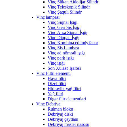
Vinç Sükan Aidoiljar Silindr
Vinç Teleskopik Silindr
Vinç Şaquli Silindr
Vinç lampası
Vinç Siqnal İşığı
Vinç Geri Sis İşığı
Vinç Arxa Siqnal İşığı
Vinç Diqqəti İşığı
Vinç Kombinə edilmiş fənər
Vinç Sis Lambası
Vinç ad nömrəli işığı
Vinç park işığı
Vinç işığı
Son Xülasə İşarəsi
Vinç Filtri elementi
Hava filtri
Dizel filtri
Hidravlik yağ filtri
Yağ filtri
Digər filtr elementləri
Vinç Debriyaj
Rulman bloku
Debriyaj diski
Debriyaj çaydanı
Debriyaj master nasosu