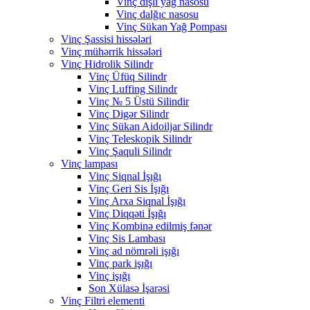
Vinç dişli yağ nasosu
Vinç dalğıc nasosu
Vinç Sükan Yağ Pompası
Vinç Şassisi hissələri
Vinç mühərrik hissələri
Vinç Hidrolik Silindr
Vinç Üfüq Silindr
Vinç Luffing Silindr
Vinç № 5 Üstü Silindir
Vinç Digər Silindr
Vinç Sükan Aidoiljar Silindr
Vinç Teleskopik Silindr
Vinç Şaquli Silindr
Vinç lampası
Vinç Siqnal İşığı
Vinç Geri Sis İşığı
Vinç Arxa Siqnal İşığı
Vinç Diqqəti İşığı
Vinç Kombinə edilmiş fənər
Vinç Sis Lambası
Vinç ad nömrəli işığı
Vinç park işığı
Vinç işığı
Son Xülasə İşarəsi
Vinç Filtri elementi