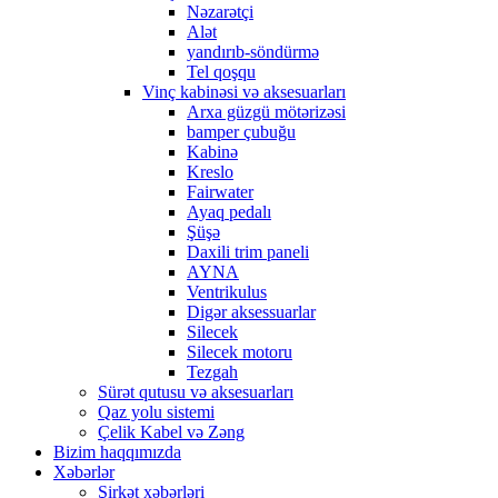
Nəzarətçi
Alət
yandırıb-söndürmə
Tel qoşqu
Vinç kabinəsi və aksesuarları
Arxa güzgü mötərizəsi
bamper çubuğu
Kabinə
Kreslo
Fairwater
Ayaq pedalı
Şüşə
Daxili trim paneli
AYNA
Ventrikulus
Digər aksessuarlar
Silecek
Silecek motoru
Tezgah
Sürət qutusu və aksesuarları
Qaz yolu sistemi
Çelik Kabel və Zəng
Bizim haqqımızda
Xəbərlər
Şirkət xəbərləri