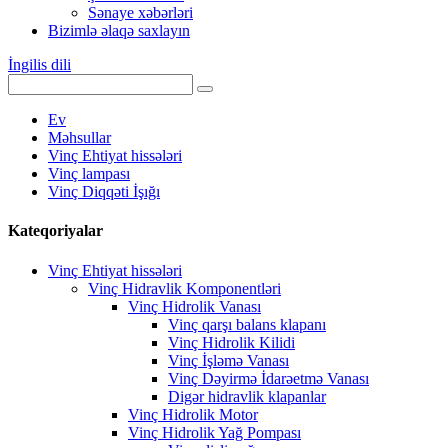
Sənaye xəbərləri
Bizimlə əlaqə saxlayın
İngilis dili
Ev
Məhsullar
Vinç Ehtiyat hissələri
Vinç lampası
Vinç Diqqəti İşığı
Kateqoriyalar
Vinç Ehtiyat hissələri
Vinç Hidravlik Komponentləri
Vinç Hidrolik Vanası
Vinç qarşı balans klapanı
Vinç Hidrolik Kilidi
Vinç İşləmə Vanası
Vinç Dəyirmə İdarəetmə Vanası
Digər hidravlik klapanlar
Vinç Hidrolik Motor
Vinç Hidrolik Yağ Pompası