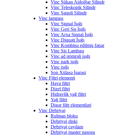
Vinç Sükan Aidoiljar Silindr
Vinç Teleskopik Silindr
Vinç Şaquli Silindr
Vinç lampası
Vinç Siqnal İşığı
Vinç Geri Sis İşığı
Vinç Arxa Siqnal İşığı
Vinç Diqqəti İşığı
Vinç Kombinə edilmiş fənər
Vinç Sis Lambası
Vinç ad nömrəli işığı
Vinç park işığı
Vinç işığı
Son Xülasə İşarəsi
Vinç Filtri elementi
Hava filtri
Dizel filtri
Hidravlik yağ filtri
Yağ filtri
Digər filtr elementləri
Vinç Debriyaj
Rulman bloku
Debriyaj diski
Debriyaj çaydanı
Debriyaj master nasosu