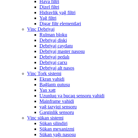
Hava filtri
Dizel filtri
Hidravlik yağ filtri
Yağ filtri
Digər filtr elementləri
Vinç Debriyaj
Rulman bloku
Debriyaj diski
Debriyaj çaydanı
Debriyaj master nasosu
Debriyaj pedalı
Debriyaj çarxı
Debriyaj alt nasos
Vinç Tork sistemi
Ekran vahidi
Bağlantı qutusu
Yan xətt
Uzunluq və bucaq sensoru vahidi
Mainframe vahidi
yağ təzyiqi sensoru
Gərginlik sensoru
Vinç sükan sistemi
Sükan silindiri
Sükan mexanizmi
Sükan yağı nasosu