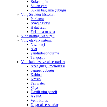
Rokçu qolu
Sükan çəni
Sükan bağlama çubuğu
Vinç Struktur hissələri
Partlama
Ayaq dəstəyi
Halat faylı
Fırlanma masası
Vinç kasnağı və sürgü
Vinç elektrik sistemi
Nəzarətçi
Alət
yandırıb-söndürmə
Tel qoşqu
Vinç kabinəsi və aksesuarları
Arxa güzgü mötərizəsi
bamper çubuğu
Kabinə
Kreslo
Fairwater
Şüşə
Daxili trim paneli
AYNA
Ventrikulus
Digər aksessuarlar