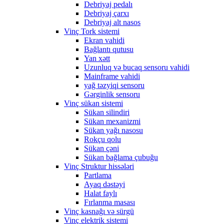
Debriyaj pedalı
Debriyaj çarxı
Debriyaj alt nasos
Vinç Tork sistemi
Ekran vahidi
Bağlantı qutusu
Yan xətt
Uzunluq və bucaq sensoru vahidi
Mainframe vahidi
yağ təzyiqi sensoru
Gərginlik sensoru
Vinç sükan sistemi
Sükan silindiri
Sükan mexanizmi
Sükan yağı nasosu
Rokçu qolu
Sükan çəni
Sükan bağlama çubuğu
Vinç Struktur hissələri
Partlama
Ayaq dəstəyi
Halat faylı
Fırlanma masası
Vinç kasnağı və sürgü
Vinç elektrik sistemi